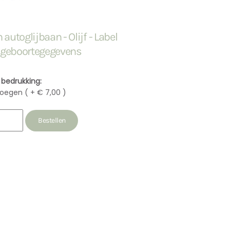
autoglijbaan - Olijf - Label
- geboortegegevens
f bedrukking:
oegen ( + € 7,00 )