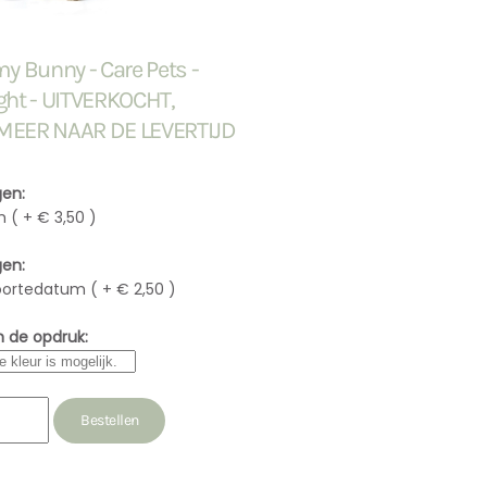
Bunny - Care Pets -
ght - UITVERKOCHT,
MEER NAAR DE LEVERTIJD
en:
 ( + € 3,50 )
en:
ortedatum ( + € 2,50 )
n de opdruk: