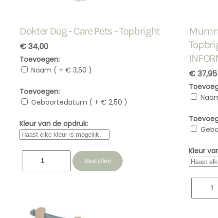
Dokter Dog - Care Pets - Topbright
Mummy 
Topbri
€ 34,00
INFOR
Toevoegen:
Naam ( + € 3,50 )
€ 37,95
Toevoeg
Toevoegen:
Naam
Geboortedatum ( + € 2,50 )
Toevoeg
Kleur van de opdruk:
Gebo
Kleur va