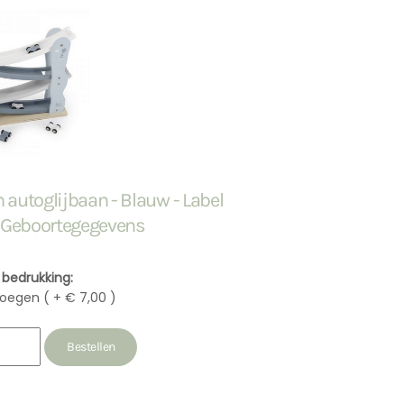
 autoglijbaan - Blauw - Label
- Geboortegegevens
f bedrukking:
oegen ( + € 7,00 )