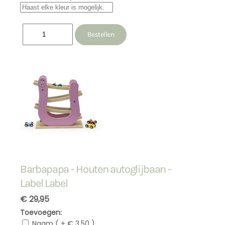
Barbapapa - Houten autoglijbaan -
Label Label
€ 29,95
Toevoegen:
Naam ( + € 3,50 )