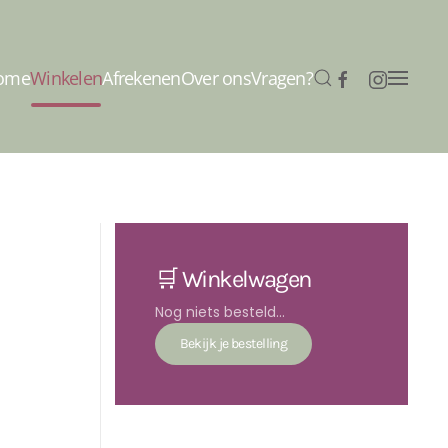
ome
Winkelen
Afrekenen
Over ons
Vragen?
🛒 Winkelwagen
Nog niets besteld...