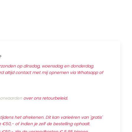
?
erzonden op dinsdag, woensdag en donderdag.
ard altijd contact met mij opnemen via Whatsapp of
orwaarden
over ons retourbeleid.
jdens het afrekenen. Dit kan varieëren van 'gratis'
€50,- of indien je zelf de bestelling ophaalt.
 €50,- zijn de verzendkosten € 5,95 binnen