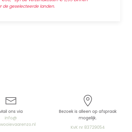
ar de geselecteerde landen.
Mail ons via
Bezoek is alleen op afspraak
info@
mogelijk.
uwooievaarenzo.nl
KvK nr 83729054