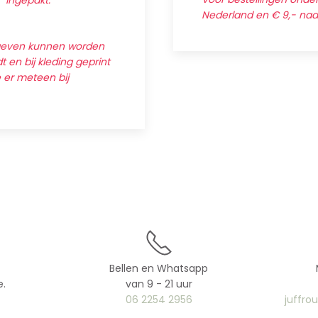
' ingepakt.
Nederland en € 9,- na
egeven kunnen worden
 en bij kleding geprint
e er meteen bij
Bellen en Whatsapp
e.
van 9 - 21 uur
06 2254 2956
juffro