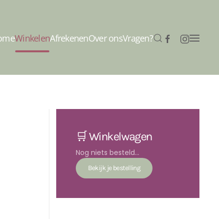
ome
Winkelen
Afrekenen
Over ons
Vragen?
🛒 Winkelwagen
Nog niets besteld...