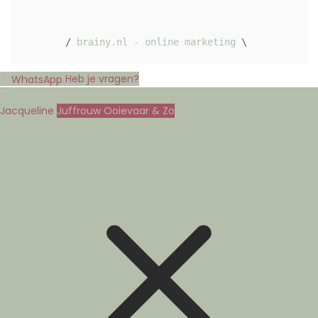
/ 
brainy.nl - online marketing
 \ 
Heb je vragen?
Jacqueline
Juffrouw Ooievaar & Zo