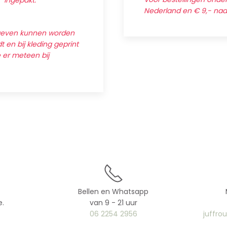
' ingepakt.
Nederland en € 9,- na
egeven kunnen worden
 en bij kleding geprint
e er meteen bij
Bellen en Whatsapp
e.
van 9 - 21 uur
06 2254 2956
juffro