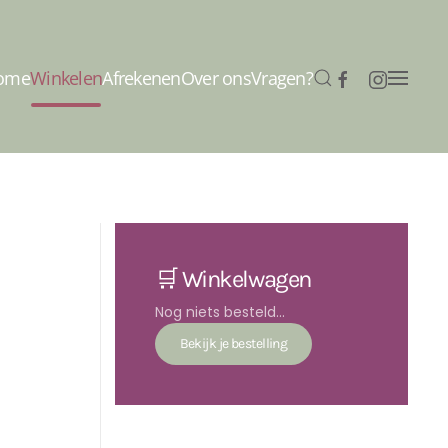
ome
Winkelen
Afrekenen
Over ons
Vragen?
🛒 Winkelwagen
Nog niets besteld...