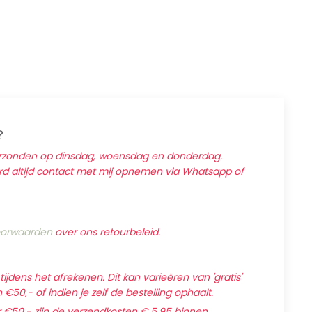
?
erzonden op dinsdag, woensdag en donderdag.
ard altijd contact met mij opnemen via Whatsapp of
orwaarden
over ons retourbeleid.
jdens het afrekenen. Dit kan varieëren van 'gratis'
€50,- of indien je zelf de bestelling ophaalt.
 €50,- zijn de verzendkosten € 5,95 binnen