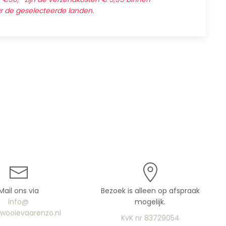
ar de geselecteerde landen.
Mail ons via
Bezoek is alleen op afspraak
info@
mogelijk.
uwooievaarenzo.nl
KvK nr 83729054