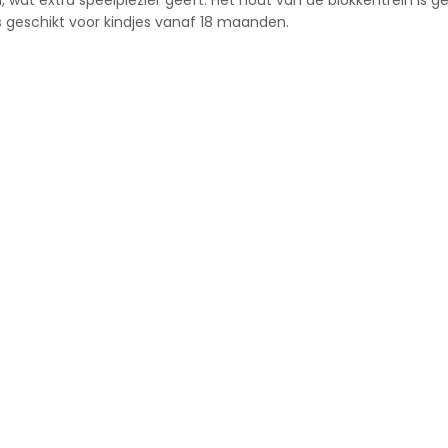
n, wat extra speelplezier geeft. Het hout van de blokkentrein is
is geschikt voor kindjes vanaf 18 maanden.