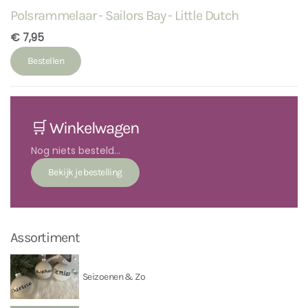
Polsrammelaar - Sailors Bay - Little Dutch
€ 7,95
Bestellen
🛒 Winkelwagen
Nog niets besteld...
Assortiment
Seizoenen & Zo