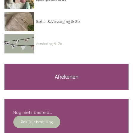
Textiel & Verzorging & Zo
Versiering & Zo
Afrekenen
Nog niets besteld...