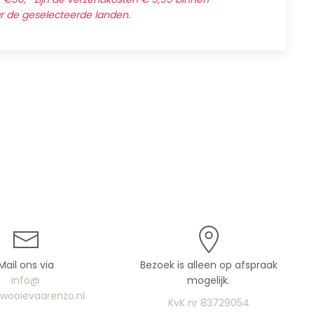
ar de geselecteerde landen.
Mail ons via
Bezoek is alleen op afspraak
info@
mogelijk.
uwooievaarenzo.nl
KvK nr 83729054