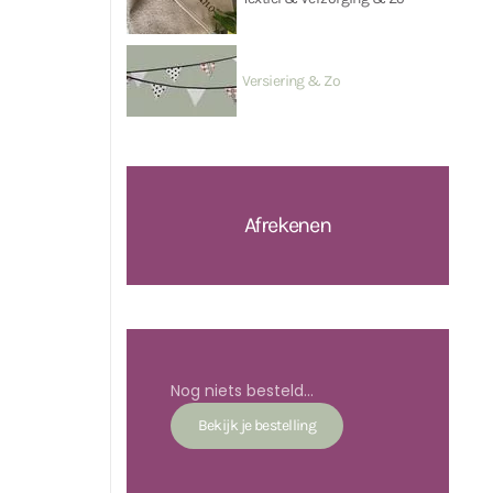
Versiering & Zo
Afrekenen
Nog niets besteld...