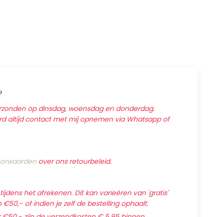
?
erzonden op dinsdag, woensdag en donderdag.
ard altijd contact met mij opnemen via Whatsapp of
orwaarden
over ons retourbeleid.
jdens het afrekenen. Dit kan varieëren van 'gratis'
€50,- of indien je zelf de bestelling ophaalt.
 €50,- zijn de verzendkosten € 5,95 binnen