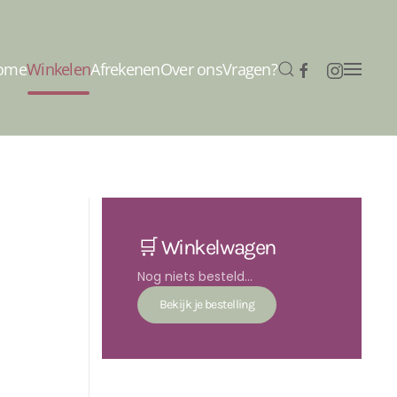
ome
Winkelen
Afrekenen
Over ons
Vragen?
🛒 Winkelwagen
Nog niets besteld...