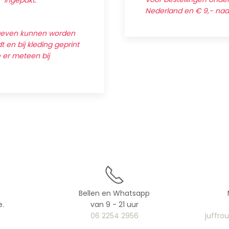
' ingepakt.
Nederland en € 9,- na
egeven kunnen worden
 en bij kleding geprint
e er meteen bij
Bellen en Whatsapp
e.
van 9 - 21 uur
06 2254 2956
juffro