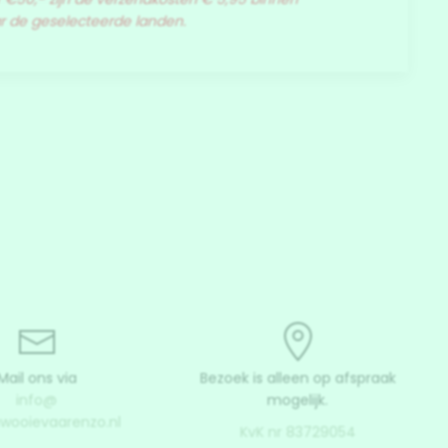
ar de geselecteerde landen.
Mail ons via
Bezoek is alleen op afspraak
info@
mogelijk.
uwooievaarenzo.nl
KvK nr 83729054