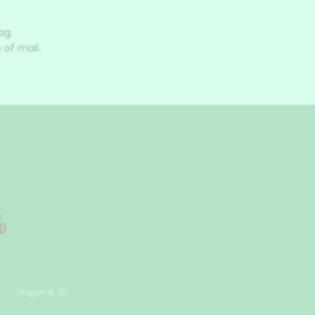
ag.
 of mail.
Vragen & Zo