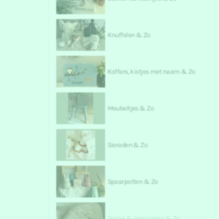
Knuffelen & Zo
Koffers, kistjes met naam & Zo
Meubeltjes & Zo
Sieraden & Zo
Spaarpotten & Zo
Textiel & Verzorging & Zo