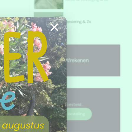
×
Versiering & Zo
Afrekenen
Nog niets besteld...