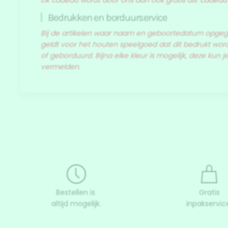
Elk cadeau wordt door ons dan ook gratis als 'cadeau
Bedrukken en borduurservice
Bij de artikelen waar naam en geboortedatum opg
geldt voor het houten speelgoed dat dit bedrukt wordt
of geborduurd. Bijna elke kleur is mogelijk, deze kun j
vermelden.
Bestellen is
Gratis
altijd mogelijk.
inpakservic