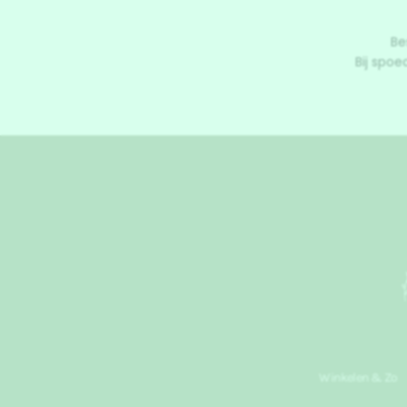
Be
Bij spoe
Winkelen & Zo