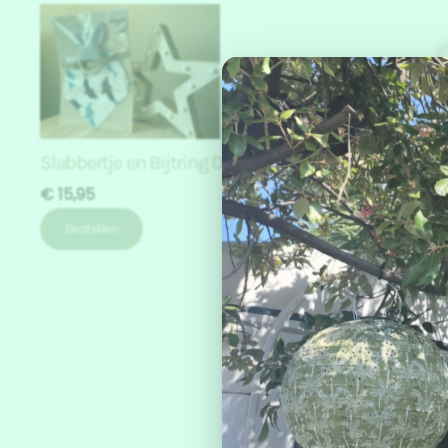
Slabbertje en Bijtring Dolfijn
€ 15,95
Slabber
Bestellen
€ 9,95
Beste