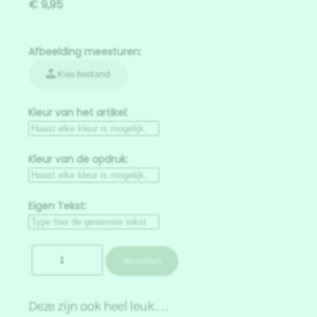
€ 9,95
Afbeelding meesturen:
Kies bestand
Kleur van het artikel:
Kleur van de opdruk:
Eigen Tekst:
Deze zijn ook heel leuk . . .