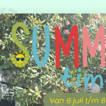
 Knoeipot - Wit
llen