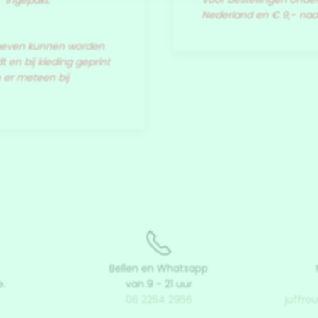
' ingepakt.
Nederland en € 9,- na
egeven kunnen worden
 en bij kleding geprint
e er meteen bij
Bellen en Whatsapp
e.
van 9 - 21 uur
06 2254 2956
juffro