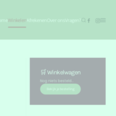
ome
Winkelen
Afrekenen
Over ons
Vragen?
🛒 Winkelwagen
Nog niets besteld...