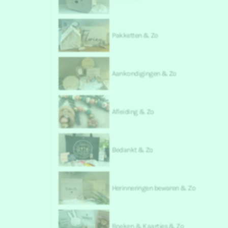
Pakketten & Zo
Aankondigingen & Zo
Afleiding & Zo
Bedankt & Zo
Herinneringen bewaren & Zo
Boeken & Kaartjes & Zo