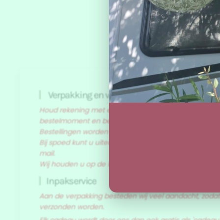
Verpakking en verzending
Houd rekening met een levertijd van 1 tot 3 dagen. Dit
bestelmoment en bezorgdienst.
Bestellingen worden verzonden op dinsdag, woensd
Bij spoed kunt u uiteraard altijd contact met mij op
mail.
Wij houden u op de hoogte van de bestelstatus.
Inpakservice
Aan de verpakking besteden wij veel aandacht, zodat d
verzonden worden.