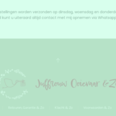
stellingen worden verzonden op dinsdag, woensdag en donderd
d kunt u uiteraard altijd contact met mij opnemen via Whatsapp
Retouren, Garantie & Zo
Klacht & Zo
Voorwaarden & Zo