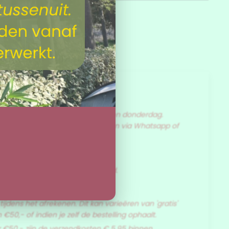
?
erzonden op dinsdag, woensdag en donderdag.
ard altijd contact met mij opnemen via Whatsapp of
orwaarden
over ons retourbeleid.
jdens het afrekenen. Dit kan varieëren van 'gratis'
€50,- of indien je zelf de bestelling ophaalt.
 €50,- zijn de verzendkosten € 5,95 binnen