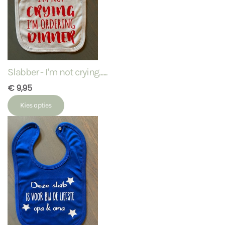
Slabber - I'm not crying......
€ 9,95
Kies opties