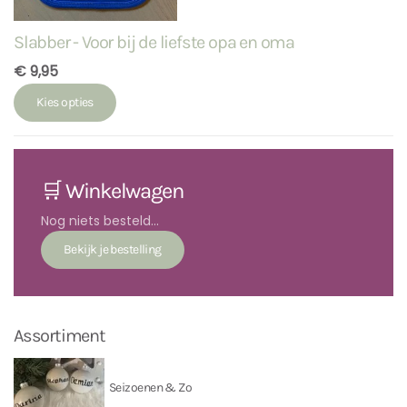
Slabber - Voor bij de liefste opa en oma
€ 9,95
Kies opties
🛒 Winkelwagen
Nog niets besteld...
Assortiment
Seizoenen & Zo