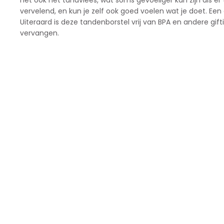
het ook het tandvlees, wat soms gevoeliger kan zijn als er
vervelend, en kun je zelf ook goed voelen wat je doet. E
Uiteraard is deze tandenborstel vrij van BPA en andere g
vervangen.