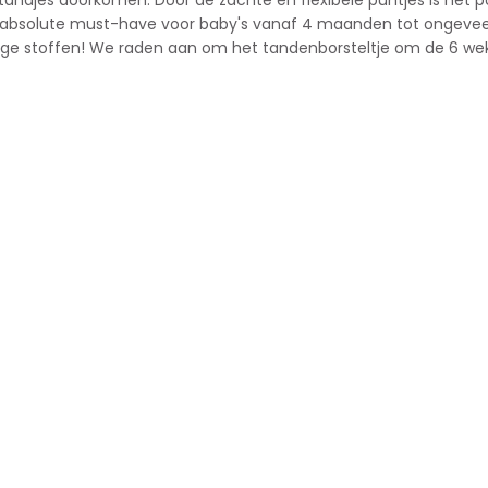
 tandjes doorkomen. Door de zachte en flexibele puntjes is het p
en absolute must-have voor baby's vanaf 4 maanden tot ongeveer
iftige stoffen! We raden aan om het tandenborsteltje om de 6 we