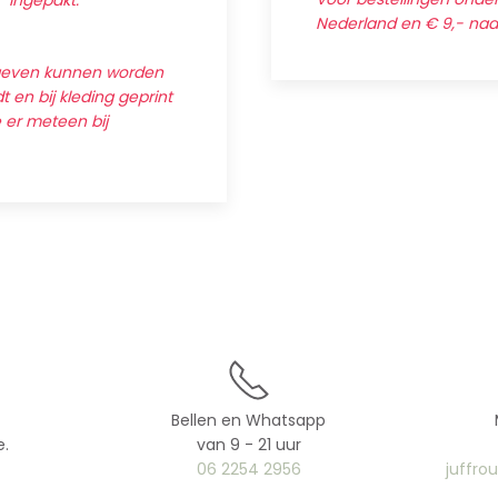
' ingepakt.
Nederland en € 9,- na
egeven kunnen worden
 en bij kleding geprint
e er meteen bij
Bellen en Whatsapp
e.
van 9 - 21 uur
06 2254 2956
juffro