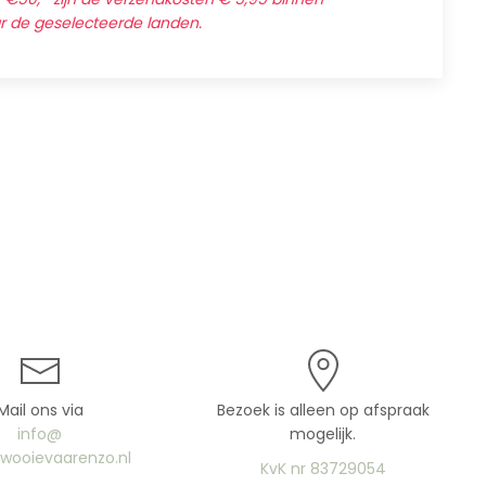
ar de geselecteerde landen.
Mail ons via
Bezoek is alleen op afspraak
info@
mogelijk.
uwooievaarenzo.nl
KvK nr 83729054