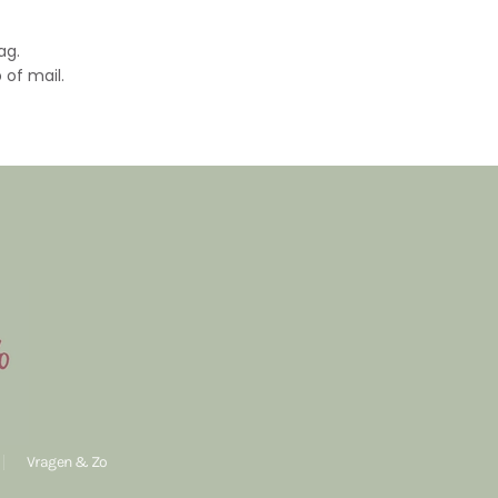
ag.
 of mail.
Vragen & Zo