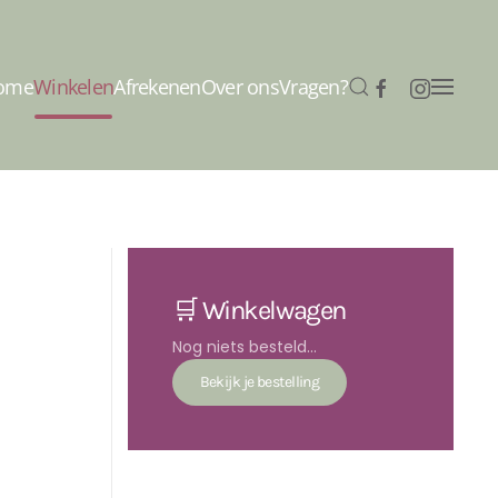
ome
Winkelen
Afrekenen
Over ons
Vragen?
🛒 Winkelwagen
Nog niets besteld...