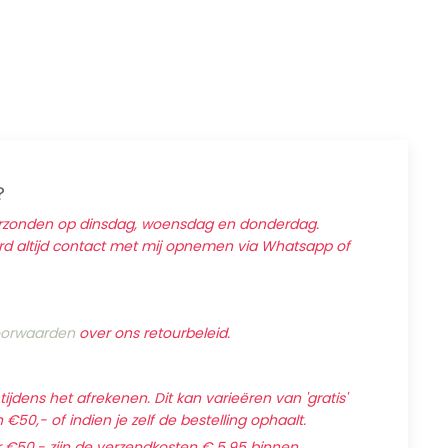
?
erzonden op dinsdag, woensdag en donderdag.
ard altijd contact met mij opnemen via Whatsapp of
orwaarden
over ons retourbeleid.
jdens het afrekenen. Dit kan varieëren van 'gratis'
€50,- of indien je zelf de bestelling ophaalt.
 €50,- zijn de verzendkosten € 5,95 binnen