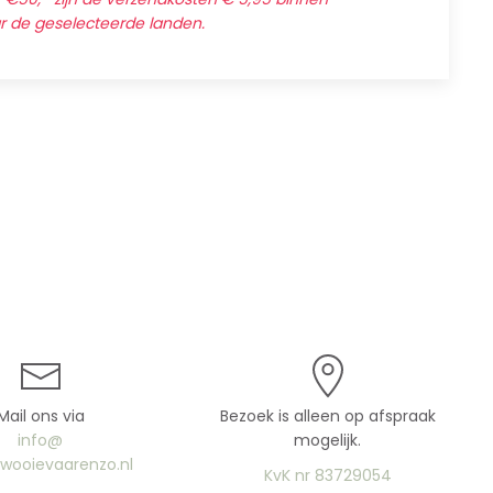
ar de geselecteerde landen.
Mail ons via
Bezoek is alleen op afspraak
info@
mogelijk.
uwooievaarenzo.nl
KvK nr 83729054