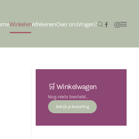
ome
Winkelen
Afrekenen
Over ons
Vragen?
🛒 Winkelwagen
Nog niets besteld...