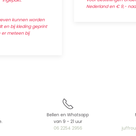
' ingepakt.
Nederland en € 9,- na
egeven kunnen worden
 en bij kleding geprint
e er meteen bij
Bellen en Whatsapp
e.
van 9 - 21 uur
06 2254 2956
juffro