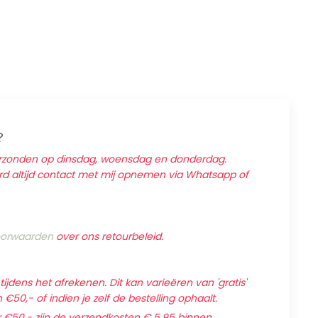
?
erzonden op dinsdag, woensdag en donderdag.
ard altijd contact met mij opnemen via Whatsapp of
orwaarden
over ons retourbeleid.
jdens het afrekenen. Dit kan varieëren van 'gratis'
€50,- of indien je zelf de bestelling ophaalt.
 €50,- zijn de verzendkosten € 5,95 binnen