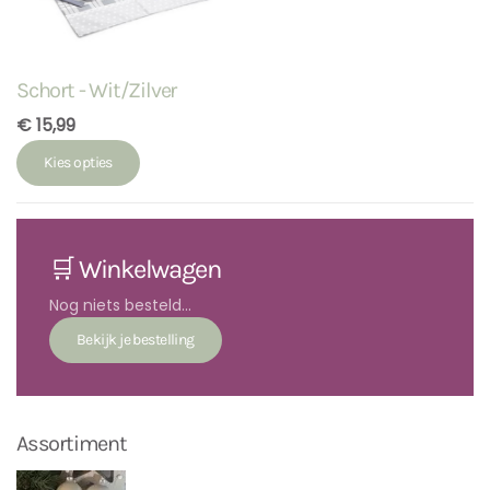
Schort - Wit/Zilver
€ 15,99
Kies opties
🛒 Winkelwagen
Nog niets besteld...
Assortiment