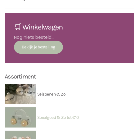
🛒 Winkelwagen
Nog niets besteld...
Assortiment
Seizoenen & Zo
Speelgoed & Zo tot €10