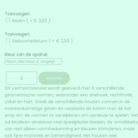
Toevoegen:
Naam ( + € 3,50 )
Toevoegen:
Geboortedatum ( + € 2,50 )
Kleur van de opdruk:
Dit vormsorteerwiel wordt geleverd met 6 verschillende
geometrische vormen, waaronder een driehoek, rechthoek,
cirkel en hart. Steek de verschillende houten vormen in de
overeenkomstige gaten en verplaats de kolom met de bal
erop om de vormen te verwijderen om opnieuw te spelen. He
zal kinderen eindeloos veel speelplezier bieden, de ontwikkelin
van niet alleen vormherkenning en kleuren stimuleren, maar
ook fijne motoriek en behendigheid. Het houten wiel