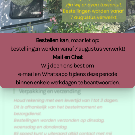
Afrekenen
Bestellen kan
, maar let op:
Nog niets besteld...
bestellingen worden vanaf 7 augustus verwerkt!
Mail en Chat
Wij doen ons best om
e-mail en Whatsapp tijdens deze periode
binnen enkele werkdagen te beantwoorden.
Verpakking en verzending
Houd rekening met een levertijd van 1 tot 3 dagen.
Dit is afhankelijk van het bestelmoment en
bezorgdienst.
Bestellingen worden verzonden op dinsdag,
woensdag en donderdag.
Bij spoed kunt u uiteraard altijd contact met mij