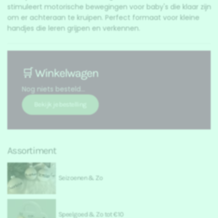
stimuleert motorische bewegingen voor baby's die klaar zijn
om er achteraan te kruipen. Perfect formaat voor kleine
handjes die leren grijpen en verkennen.
🛒 Winkelwagen
Nog niets besteld...
Assortiment
Seizoenen & Zo
Speelgoed & Zo tot €10