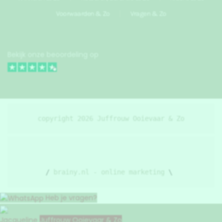
Voorwaarden & Zo
Vragen & Zo
Bekijk onze beoordeling op
copyright 
2026
 Juffrouw Ooievaar & Zo
/ 
brainy.nl - online marketing
 \ 
Heb je vragen?
Jacqueline
Juffrouw Ooievaar & Zo