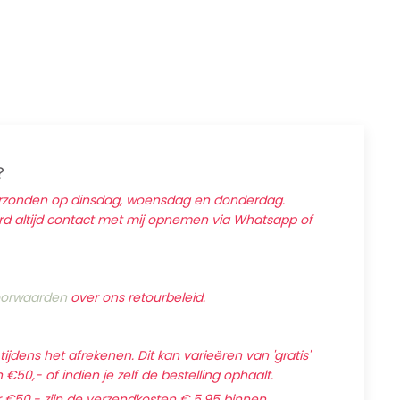
?
erzonden op dinsdag, woensdag en donderdag.
ard altijd contact met mij opnemen via Whatsapp of
orwaarden
over ons retourbeleid.
jdens het afrekenen. Dit kan varieëren van 'gratis'
€50,- of indien je zelf de bestelling ophaalt.
 €50,- zijn de verzendkosten € 5,95 binnen