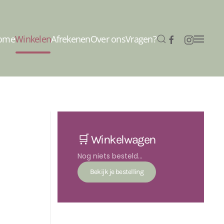
ome
Winkelen
Afrekenen
Over ons
Vragen?
🛒 Winkelwagen
Nog niets besteld...