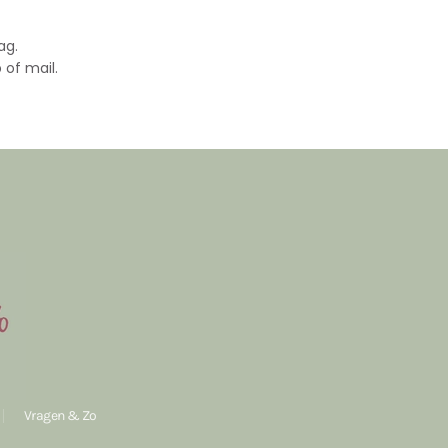
ag.
 of mail.
Vragen & Zo