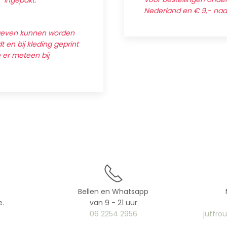
' ingepakt.
Nederland en € 9,- na
egeven kunnen worden
 en bij kleding geprint
e er meteen bij
Bellen en Whatsapp
e.
van 9 - 21 uur
06 2254 2956
juffro