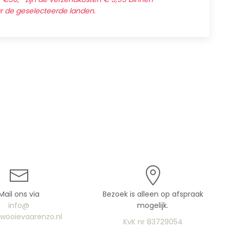
ar de geselecteerde landen.
Mail ons via
Bezoek is alleen op afspraak
info@
mogelijk.
uwooievaarenzo.nl
KvK nr 83729054