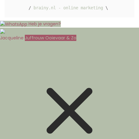
/ 
brainy.nl - online marketing
 \ 
Heb je vragen?
Jacqueline
Juffrouw Ooievaar & Zo