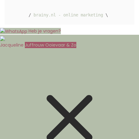
/ 
brainy.nl - online marketing
 \ 
Heb je vragen?
Jacqueline
Juffrouw Ooievaar & Zo