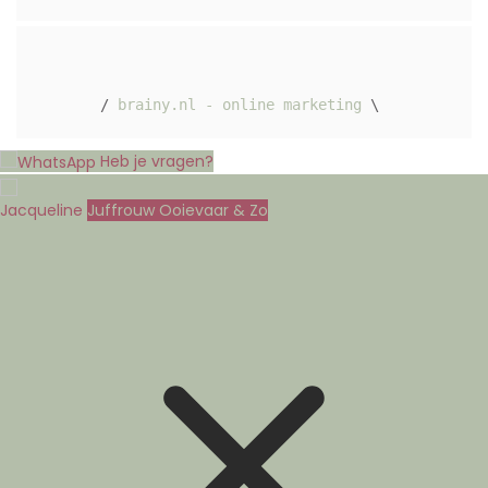
/ 
brainy.nl - online marketing
 \ 
Heb je vragen?
Jacqueline
Juffrouw Ooievaar & Zo