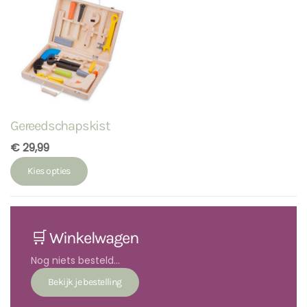
Gereedschapskist
€ 29,99
Kies opties
🛒 Winkelwagen
Nog niets besteld...