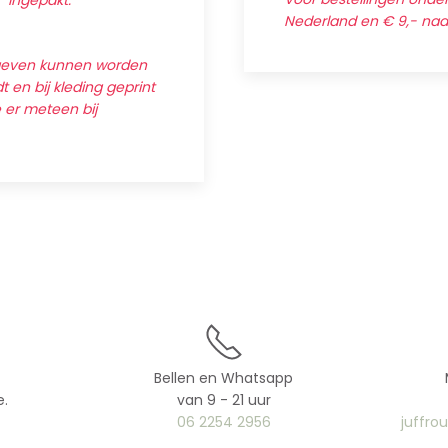
' ingepakt.
Nederland en € 9,- na
egeven kunnen worden
 en bij kleding geprint
e er meteen bij
Bellen en Whatsapp
e.
van 9 - 21 uur
06 2254 2956
juffro