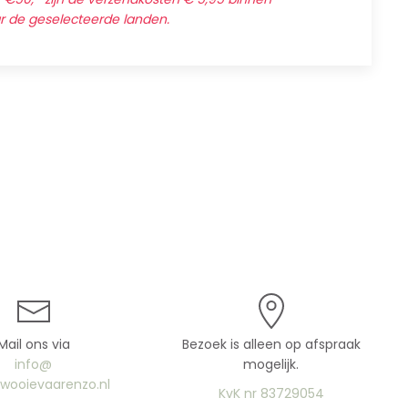
ar de geselecteerde landen.
Mail ons via
Bezoek is alleen op afspraak
info@
mogelijk.
uwooievaarenzo.nl
KvK nr 83729054