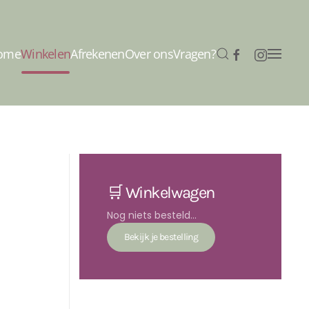
ome
Winkelen
Afrekenen
Over ons
Vragen?
🛒 Winkelwagen
Nog niets besteld...