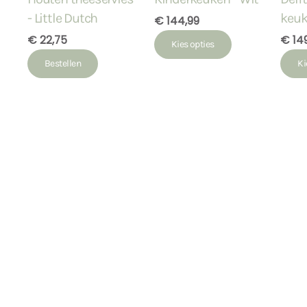
- Little Dutch
keu
€ 144,99
€ 22,75
€ 14
Kies opties
Bestellen
Ki