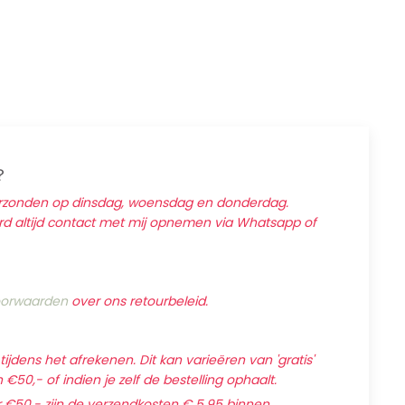
?
erzonden op dinsdag, woensdag en donderdag.
ard altijd contact met mij opnemen via Whatsapp of
orwaarden
over ons retourbeleid.
jdens het afrekenen. Dit kan varieëren van 'gratis'
€50,- of indien je zelf de bestelling ophaalt.
 €50,- zijn de verzendkosten € 5,95 binnen