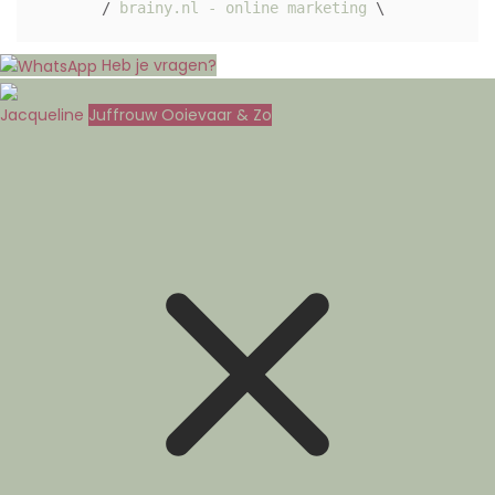
/ 
brainy.nl - online marketing
 \ 
Heb je vragen?
Jacqueline
Juffrouw Ooievaar & Zo