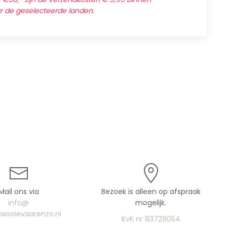
ar de geselecteerde landen.
Mail ons via
Bezoek is alleen op afspraak
info@
mogelijk.
uwooievaarenzo.nl
KvK nr 83729054