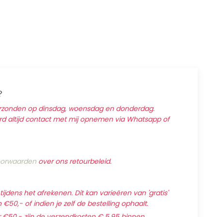
?
erzonden op dinsdag, woensdag en donderdag.
ard altijd contact met mij opnemen via Whatsapp of
orwaarden
over ons retourbeleid.
jdens het afrekenen. Dit kan varieëren van 'gratis'
€50,- of indien je zelf de bestelling ophaalt.
 €50,- zijn de verzendkosten € 5,95 binnen