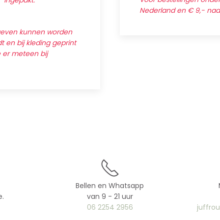
' ingepakt.
Nederland en € 9,- na
egeven kunnen worden
 en bij kleding geprint
e er meteen bij
Bellen en Whatsapp
e.
van 9 - 21 uur
06 2254 2956
juffro