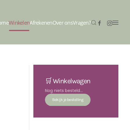
ome
Winkelen
Afrekenen
Over ons
Vragen?
🛒 Winkelwagen
Nog niets besteld...