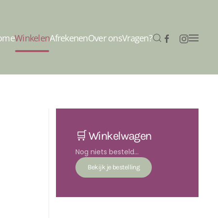
ome
Winkelen
Afrekenen
Over ons
Vragen?
🛒 Winkelwagen
Nog niets besteld...