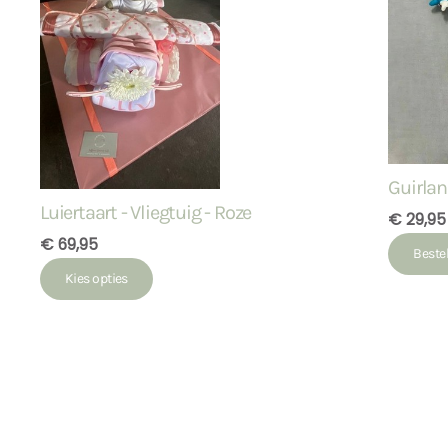
Guirlan
Luiertaart - Vliegtuig - Roze
€ 29,95
€ 69,95
Beste
Kies opties