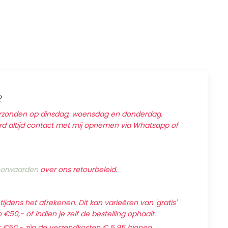
?
erzonden op dinsdag, woensdag en donderdag.
ard altijd contact met mij opnemen via Whatsapp of
orwaarden
over ons retourbeleid.
jdens het afrekenen. Dit kan varieëren van 'gratis'
€50,- of indien je zelf de bestelling ophaalt.
 €50,- zijn de verzendkosten € 5,95 binnen