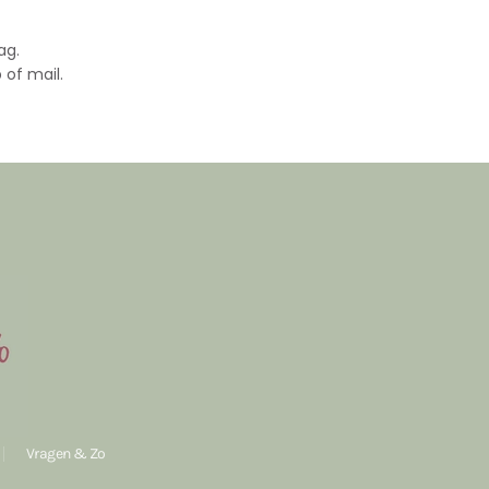
ag.
 of mail.
Vragen & Zo