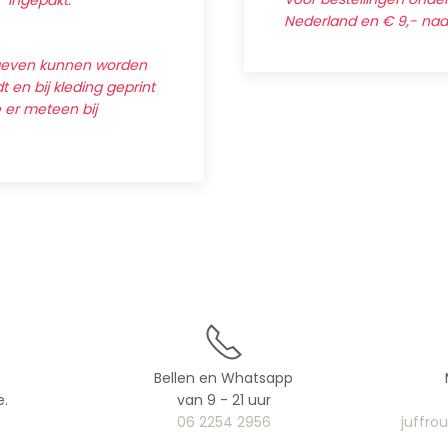
' ingepakt.
Nederland en € 9,- na
egeven kunnen worden
 en bij kleding geprint
e er meteen bij
Bellen en Whatsapp
e.
van 9 - 21 uur
06 2254 2956
juffro