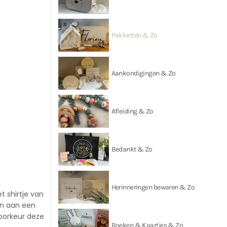
Pakketten & Zo
Aankondigingen & Zo
Afleiding & Zo
Bedankt & Zo
Herinneringen bewaren & Zo
t shirtje van
en aan een
voorkeur deze
Boeken & Kaartjes & Zo