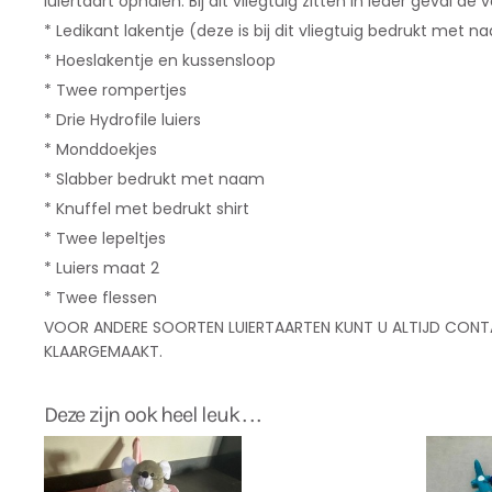
luiertaart ophalen. Bij dit vliegtuig zitten in ieder geval d
* Ledikant lakentje (deze is bij dit vliegtuig bedrukt met
* Hoeslakentje en kussensloop
* Twee rompertjes
* Drie Hydrofile luiers
* Monddoekjes
* Slabber bedrukt met naam
* Knuffel met bedrukt shirt
* Twee lepeltjes
* Luiers maat 2
* Twee flessen
VOOR ANDERE SOORTEN LUIERTAARTEN KUNT U ALTIJD CONT
KLAARGEMAAKT.
Deze zijn ook heel leuk . . .