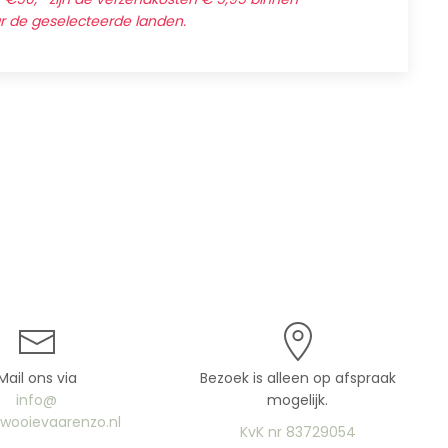
ar de geselecteerde landen.
Mail ons via
Bezoek is alleen op afspraak
info@
mogelijk.
uwooievaarenzo.nl
KvK nr 83729054