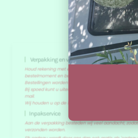
Verpakking en verzending
Houd rekening met een levertijd van 1 tot 3 dagen. Dit
bestelmoment en bezorgdienst.
Bestellingen worden verzonden op dinsdag, woensd
Bij spoed kunt u uiteraard altijd contact met mij op
mail.
Wij houden u op de hoogte van de bestelstatus.
Inpakservice
Aan de verpakking besteden wij veel aandacht, zodat d
verzonden worden.