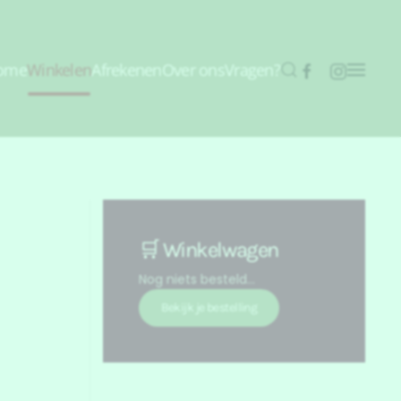
ome
Winkelen
Afrekenen
Over ons
Vragen?
🛒 Winkelwagen
Nog niets besteld...