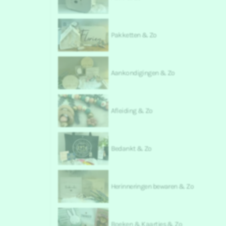
Pakketten & Zo
Aankondigingen & Zo
Afleiding & Zo
Bedankt & Zo
Herinneringen bewaren & Zo
Boeken & Kaartjes & Zo