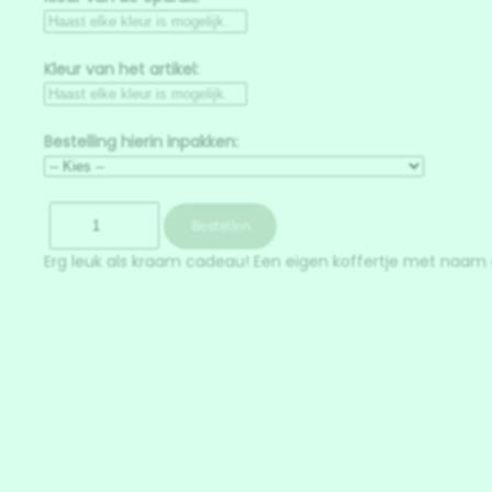
Kleur van het artikel:
Bestelling hierin inpakken:
Erg leuk als kraam cadeau! Een eigen koffertje met naam