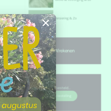
×
Versiering & Zo
Afrekenen
Nog niets besteld...