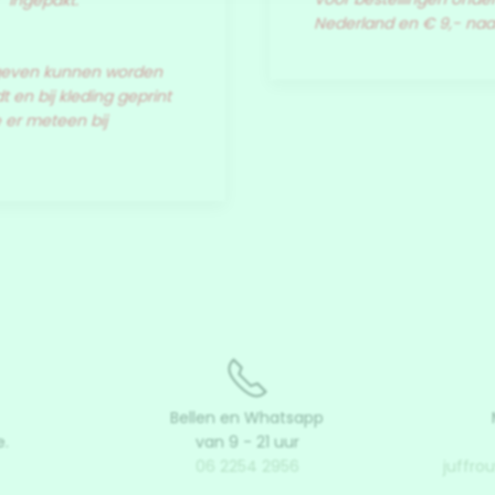
' ingepakt.
Nederland en € 9,- na
egeven kunnen worden
 en bij kleding geprint
e er meteen bij
Bellen en Whatsapp
e.
van 9 - 21 uur
06 2254 2956
juffro