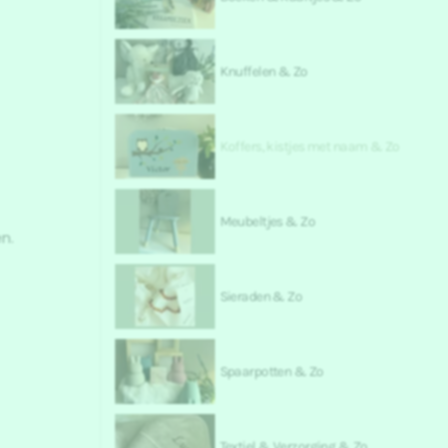
Knuffelen & Zo
Koffers, kistjes met naam & Zo
Meubeltjes & Zo
n.
Sieraden & Zo
Spaarpotten & Zo
Textiel & Verzorging & Zo