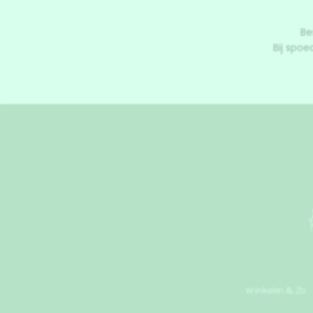
Be
Bij spoe
Winkelen & Zo