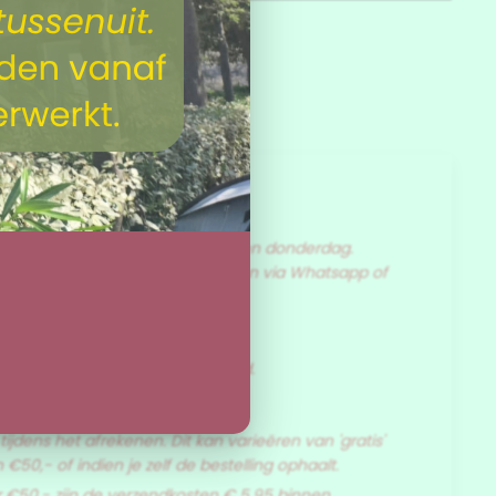
?
erzonden op dinsdag, woensdag en donderdag.
ard altijd contact met mij opnemen via Whatsapp of
orwaarden
over ons retourbeleid.
jdens het afrekenen. Dit kan varieëren van 'gratis'
€50,- of indien je zelf de bestelling ophaalt.
 €50,- zijn de verzendkosten € 5,95 binnen