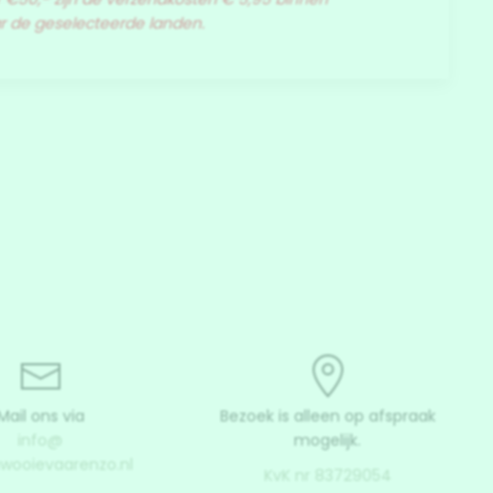
ar de geselecteerde landen.
Mail ons via
Bezoek is alleen op afspraak
info@
mogelijk.
uwooievaarenzo.nl
KvK nr 83729054