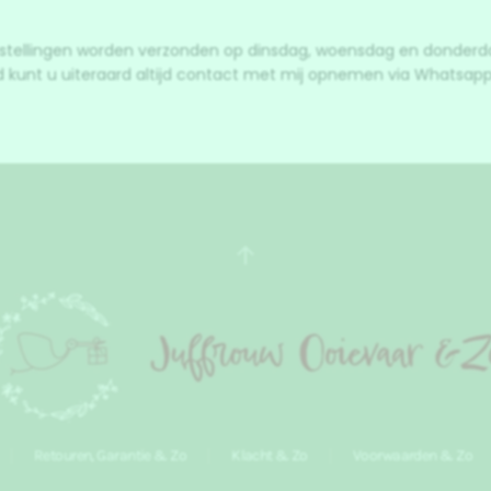
stellingen worden verzonden op dinsdag, woensdag en donderd
d kunt u uiteraard altijd contact met mij opnemen via Whatsapp
Retouren, Garantie & Zo
Klacht & Zo
Voorwaarden & Zo