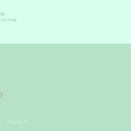
ag.
 of mail.
Vragen & Zo