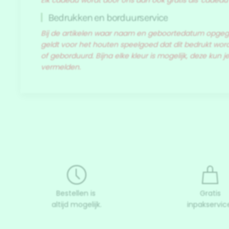
Elk cadeau wordt door ons dan ook gratis als 'cadeau
Bedrukken en borduurservice
Bij de artikelen waar naam en geboortedatum opg
geldt voor het houten speelgoed dat dit bedrukt wordt
of geborduurd. Bijna elke kleur is mogelijk, deze kun j
vermelden.
Bestellen is
Gratis
altijd mogelijk.
inpakservic