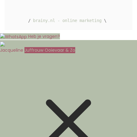
/ 
brainy.nl - online marketing
 \ 
Heb je vragen?
Jacqueline
Juffrouw Ooievaar & Zo