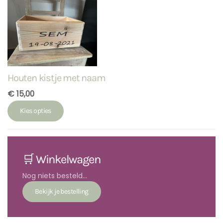
Houten kistje met naam
€ 15,00
Kies opties
🛒 Winkelwagen
Nog niets besteld...