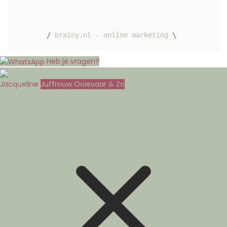
/ 
brainy.nl - online marketing
 \ 
Heb je vragen?
Jacqueline
Juffrouw Ooievaar & Zo