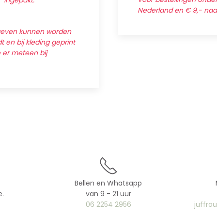
' ingepakt.
Nederland en € 9,- na
egeven kunnen worden
 en bij kleding geprint
e er meteen bij
Bellen en Whatsapp
e.
van 9 - 21 uur
06 2254 2956
juffro