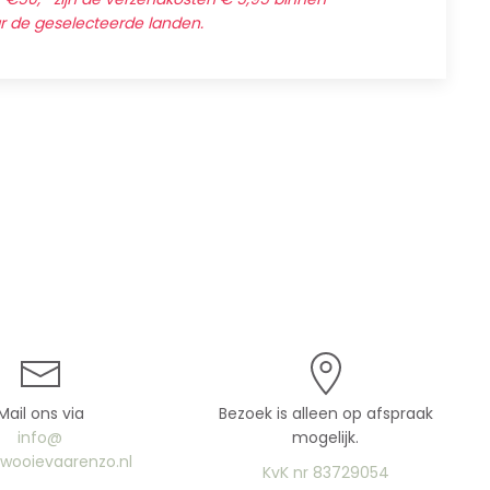
ar de geselecteerde landen.
Mail ons via
Bezoek is alleen op afspraak
info@
mogelijk.
uwooievaarenzo.nl
KvK nr 83729054