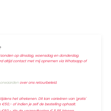
?
erzonden op dinsdag, woensdag en donderdag.
ard altijd contact met mij opnemen via Whatsapp of
orwaarden
over ons retourbeleid.
jdens het afrekenen. Dit kan varieëren van 'gratis'
€50,- of indien je zelf de bestelling ophaalt.
 €50,- zijn de verzendkosten € 5,95 binnen