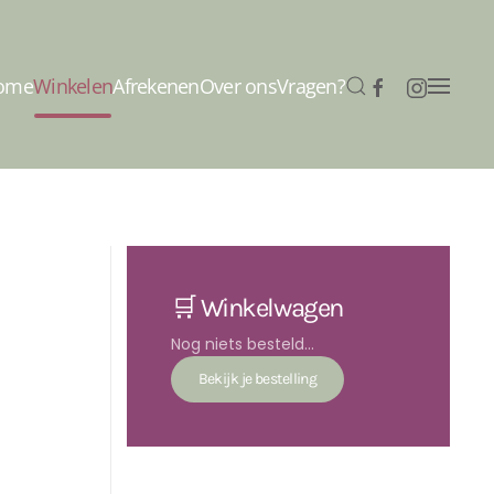
ome
Winkelen
Afrekenen
Over ons
Vragen?
🛒 Winkelwagen
Nog niets besteld...