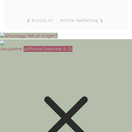
/ 
brainy.nl - online marketing
 \ 
Heb je vragen?
Jacqueline
Juffrouw Ooievaar & Zo