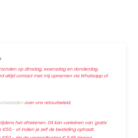
?
erzonden op dinsdag, woensdag en donderdag.
ard altijd contact met mij opnemen via Whatsapp of
orwaarden
over ons retourbeleid.
jdens het afrekenen. Dit kan varieëren van 'gratis'
€50,- of indien je zelf de bestelling ophaalt.
 €50,- zijn de verzendkosten € 5,95 binnen