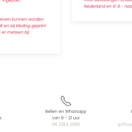
' ingepakt.
Nederland en € 9,- na
egeven kunnen worden
 en bij kleding geprint
e er meteen bij
Bellen en Whatsapp
e.
van 9 - 21 uur
06 2254 2956
juffro