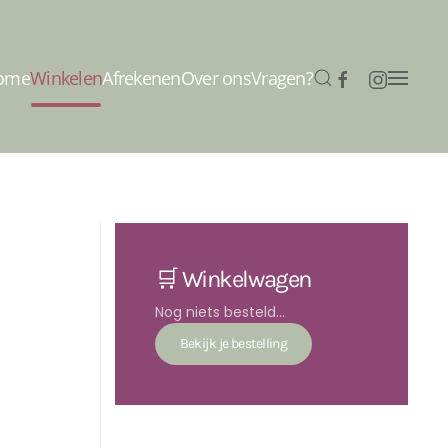
ome
Winkelen
Afrekenen
Over ons
Vragen?
🛒 Winkelwagen
Nog niets besteld...