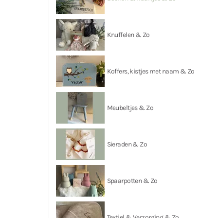
Knuffelen & Zo
Koffers, kistjes met naam & Zo
Meubeltjes & Zo
Sieraden & Zo
Spaarpotten & Zo
Textiel & Verzorging & Zo