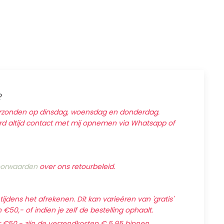
?
erzonden op dinsdag, woensdag en donderdag.
ard altijd contact met mij opnemen via Whatsapp of
orwaarden
over ons retourbeleid.
jdens het afrekenen. Dit kan varieëren van 'gratis'
€50,- of indien je zelf de bestelling ophaalt.
 €50,- zijn de verzendkosten € 5,95 binnen