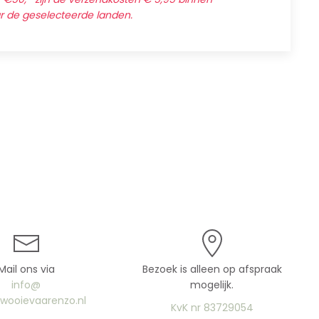
ar de geselecteerde landen.
Mail ons via
Bezoek is alleen op afspraak
info@
mogelijk.
uwooievaarenzo.nl
KvK nr 83729054