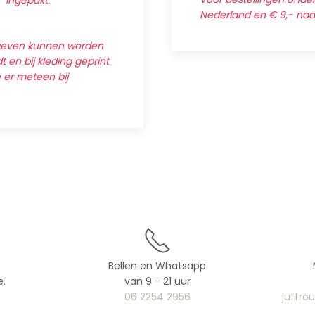
' ingepakt.
Nederland en € 9,- na
egeven kunnen worden
 en bij kleding geprint
e er meteen bij
Bellen en Whatsapp
e.
van 9 - 21 uur
06 2254 2956
juffro