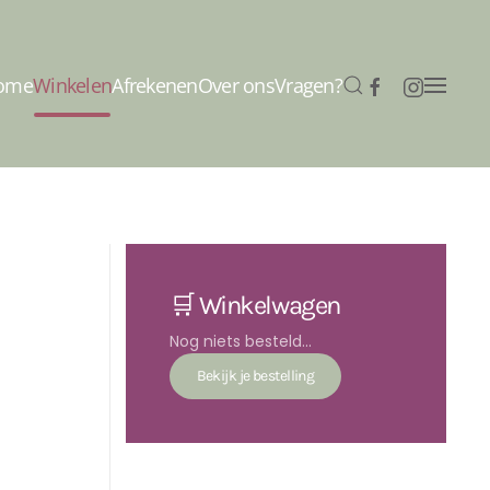
ome
Winkelen
Afrekenen
Over ons
Vragen?
🛒 Winkelwagen
Nog niets besteld...