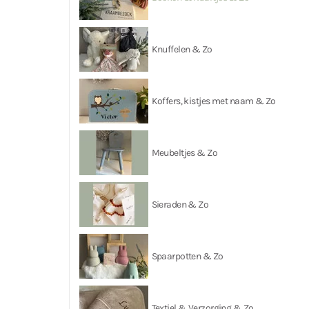
Knuffelen & Zo
Koffers, kistjes met naam & Zo
Meubeltjes & Zo
Sieraden & Zo
Spaarpotten & Zo
Textiel & Verzorging & Zo