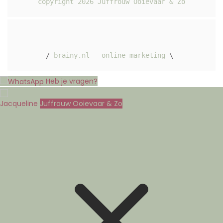
copyright 
2026
 Juffrouw Ooievaar & Zo
/ 
brainy.nl - online marketing
 \ 
Heb je vragen?
Jacqueline
Juffrouw Ooievaar & Zo