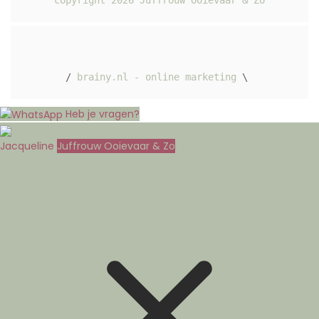
copyright 
2026
 Juffrouw Ooievaar & Zo
/ 
brainy.nl - online marketing
 \ 
Heb je vragen?
Jacqueline
Juffrouw Ooievaar & Zo