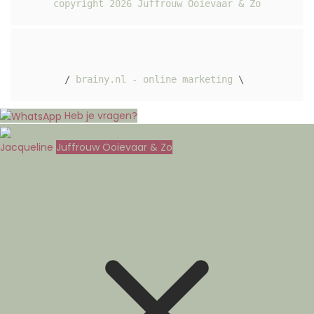
copyright 
2026
 Juffrouw Ooievaar & Zo
/ 
brainy.nl - online marketing
 \ 
Heb je vragen?
Jacqueline
Juffrouw Ooievaar & Zo