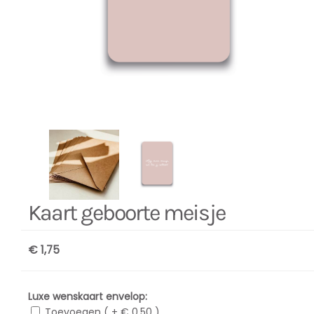
Kaart geboorte meisje
€ 1,75
Luxe wenskaart envelop:
Toevoegen ( + € 0,50 )