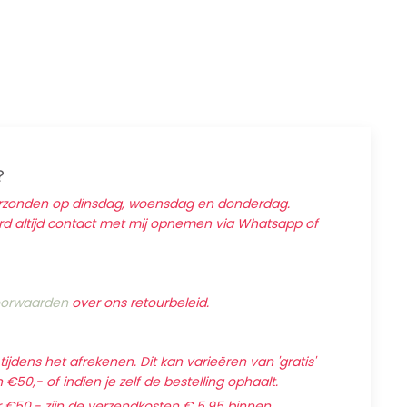
?
erzonden op dinsdag, woensdag en donderdag.
ard altijd contact met mij opnemen via Whatsapp of
orwaarden
over ons retourbeleid.
jdens het afrekenen. Dit kan varieëren van 'gratis'
€50,- of indien je zelf de bestelling ophaalt.
 €50,- zijn de verzendkosten € 5,95 binnen