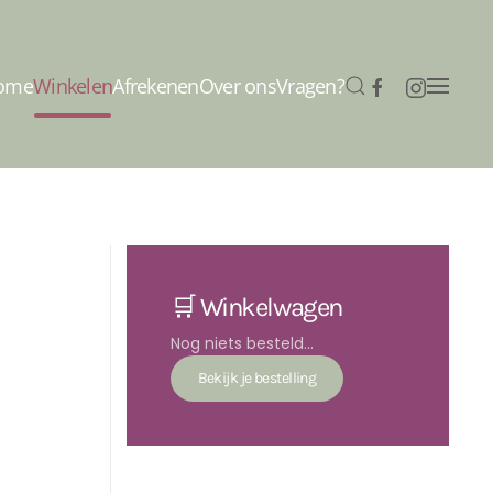
ome
Winkelen
Afrekenen
Over ons
Vragen?
🛒 Winkelwagen
Nog niets besteld...