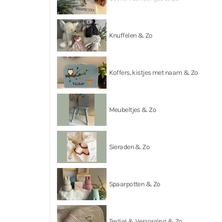
Knuffelen & Zo
Koffers, kistjes met naam & Zo
Meubeltjes & Zo
Sieraden & Zo
Spaarpotten & Zo
Textiel & Verzorging & Zo