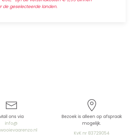
ar de geselecteerde landen.
Mail ons via
Bezoek is alleen op afspraak
info@
mogelijk.
uwooievaarenzo.nl
KvK nr 83729054