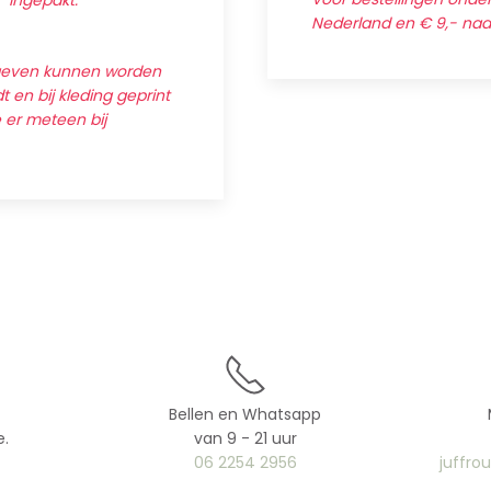
' ingepakt.
Nederland en € 9,- na
egeven kunnen worden
 en bij kleding geprint
e er meteen bij
Bellen en Whatsapp
e.
van 9 - 21 uur
06 2254 2956
juffro