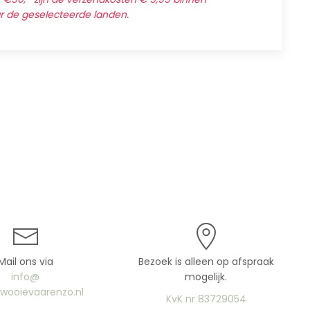
ar de geselecteerde landen.
Mail ons via
Bezoek is alleen op afspraak
info@
mogelijk.
uwooievaarenzo.nl
KvK nr 83729054