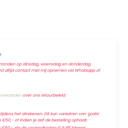
?
erzonden op dinsdag, woensdag en donderdag.
ard altijd contact met mij opnemen via Whatsapp of
orwaarden
over ons retourbeleid.
jdens het afrekenen. Dit kan varieëren van 'gratis'
€50,- of indien je zelf de bestelling ophaalt.
 €50,- zijn de verzendkosten € 5,95 binnen