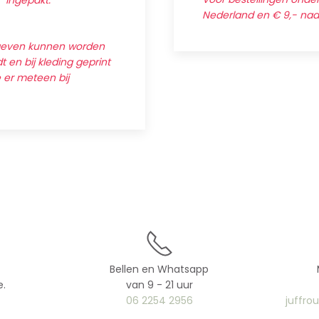
' ingepakt.
Nederland en € 9,- na
egeven kunnen worden
 en bij kleding geprint
e er meteen bij
Bellen en Whatsapp
e.
van 9 - 21 uur
06 2254 2956
juffro