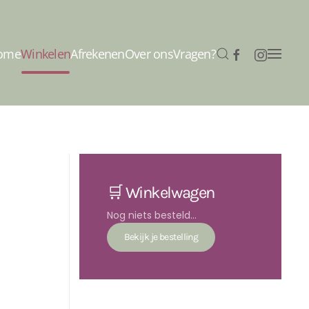
ome
Winkelen
Afrekenen
Over ons
Vragen?
🛒 Winkelwagen
Nog niets besteld...