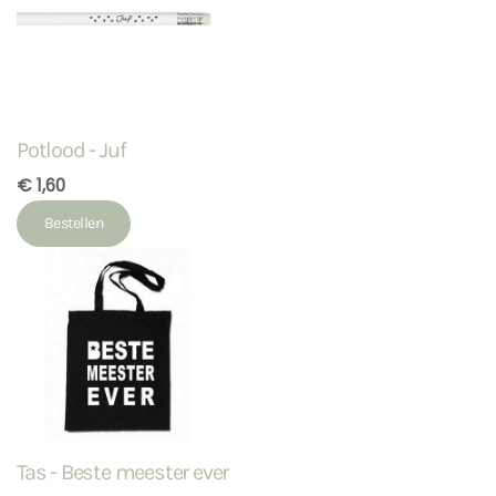
Potlood - Juf
€ 1,60
Bestellen
Tas - Beste meester ever