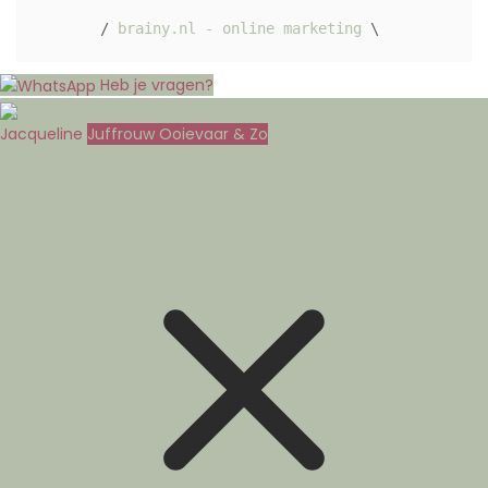
/ 
brainy.nl - online marketing
 \ 
Heb je vragen?
Jacqueline
Juffrouw Ooievaar & Zo